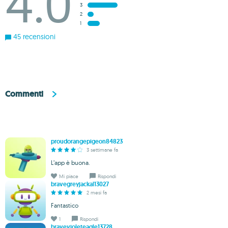
4.0
3
2
1
45 recensioni
Commenti
proudorangepigeon84823
3 settimane fa
L’app è buona.
Mi piace
Rispondi
bravegreyjackal13027
2 mesi fa
Fantastico
1
Rispondi
bravevioleteagle13728