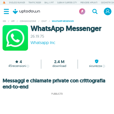
ENDLESS RUNNER
TRAFFIC RIDER
BALL X PIT
SUBWAY SURFERS CITY
PRENDERE APPUNTI
GEOMETRY DA
IOS
/
APP
/
COMUNICAZIONE
/
CHAT
/
WHATSAPP MESSENGER
WhatsApp Messenger
26.19.75
Whatsapp Inc
4
2.4 M
45
recensioni
download
sicurezza
Messaggi e chiamate private con crittografia
end-to-end
PUBBLICITÀ