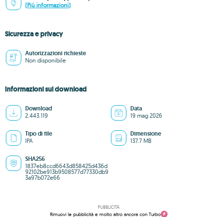
(Più informazioni)
Sicurezza e privacy
Autorizzazioni richieste
Non disponibile
Informazioni sul download
Download
Data
2.443.119
19 mag 2026
Tipo di file
Dimensione
IPA
137.7 MB
SHA256
1837eb8ccd6643d858425d436d
92102be913b9508577d77330db9
3a97b072e66
PUBBLICITÀ
Rimuovi le pubblicità e molto altro ancora con Turbo